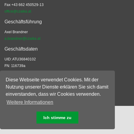
Fax +43 662 450529-13
office@czaika.at
Geschäftsführung
Axel Brandner
a.brandner@czaika.at
Geschäftsdaten
UID: ATU36840102
FN: 116739a
EORI: ATEOS1000028523
ARA: 8740
Diese Webseite verwendet Cookies. Mit der
Nutzung unserer Dienste erklären Sie sich damit
Allgemeine Geschäftsbedingungen
einverstanden, dass wir Cookies verwenden.
© 2026 Czaika-Vandory Ges.m.b.H.
Weitere Informationen
Ich stimme zu