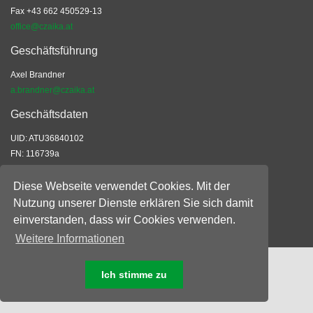
Fax +43 662 450529-13
office@czaika.at
Geschäftsführung
Axel Brandner
a.brandner@czaika.at
Geschäftsdaten
UID: ATU36840102
FN: 116739a
EORI: ATEOS1000028523
ARA: 8740
Diese Webseite verwendet Cookies. Mit der
Nutzung unserer Dienste erklären Sie sich damit
Allgemeine Geschäftsbedingungen
einverstanden, dass wir Cookies verwenden.
© 2026 Czaika-Vandory Ges.m.b.H.
Weitere Informationen
Ich stimme zu