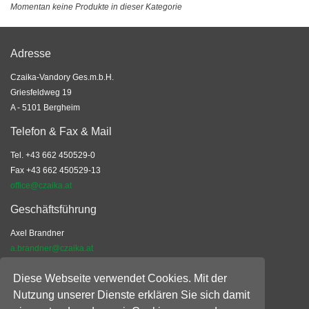
Momentan keine Produkte in dieser Kategorie
Adresse
Czaika-Vandory Ges.m.b.H.
Griesfeldweg 19
A - 5101 Bergheim
Telefon & Fax & Mail
Tel. +43 662 450529-0
Fax +43 662 450529-13
office@czaika.at
Geschäftsführung
Axel Brandner
a.brandner@czaika.at
Geschäftsdaten
Diese Webseite verwendet Cookies. Mit der
Nutzung unserer Dienste erklären Sie sich damit
UID: ATU36840102