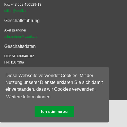
Fax +43 662 450529-13
office@czaika.at
Geschäftsführung
Axel Brandner
a.brandner@czaika.at
Geschäftsdaten
UID: ATU36840102
FN: 116739a
EORI: ATEOS1000028523
ARA: 8740
Diese Webseite verwendet Cookies. Mit der
Nutzung unserer Dienste erklären Sie sich damit
Allgemeine Geschäftsbedingungen
einverstanden, dass wir Cookies verwenden.
© 2026 Czaika-Vandory Ges.m.b.H.
Weitere Informationen
Ich stimme zu