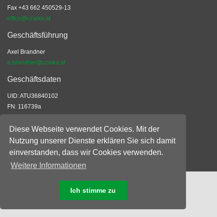
Fax +43 662 450529-13
office@czaika.at
Geschäftsführung
Axel Brandner
a.brandner@czaika.at
Geschäftsdaten
UID: ATU36840102
FN: 116739a
EORI: ATEOS1000028523
ARA: 8740
Diese Webseite verwendet Cookies. Mit der
Nutzung unserer Dienste erklären Sie sich damit
Allgemeine Geschäftsbedingungen
einverstanden, dass wir Cookies verwenden.
© 2026 Czaika-Vandory Ges.m.b.H.
Weitere Informationen
Ich stimme zu